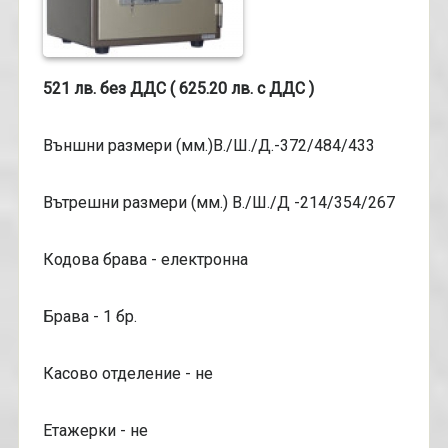
521
лв. без ДДС (
625
.
2
0 лв. с ДДС )
Външни размери (мм.)В./Ш./Д.-372/484/433
Вътрешни размери (мм.) В./Ш./Д -214/354/267
Кодова брава - електронна
Брава - 1 бр.
Касово отделение - не
Етажерки - не