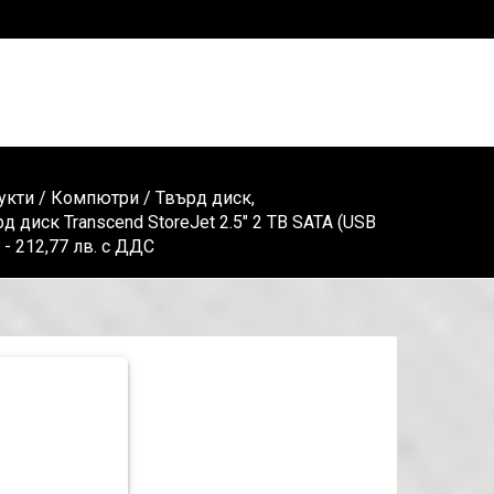
укти
/
Компютри
/
Твърд диск,
д диск Transcend StoreJet 2.5" 2 TB SATA (USB
) - 212,77 лв. с ДДС