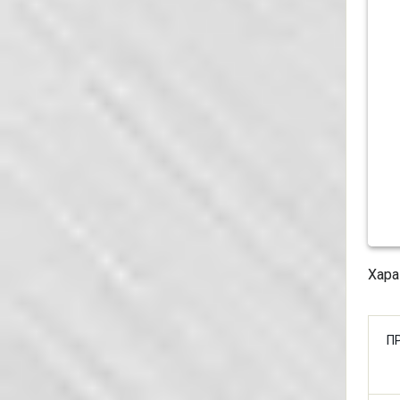
Хара
П