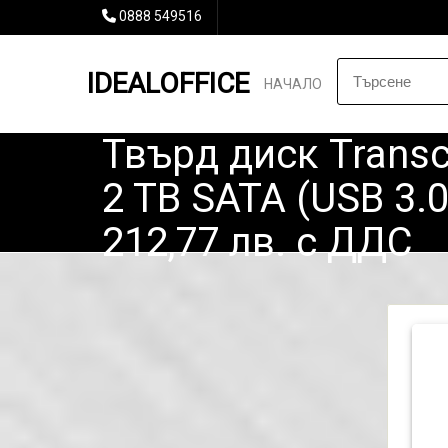
0888 549516
IDEALOFFICE
НАЧАЛО
Твърд диск Transc
2 TB SATA (USB 3.0,
212,77 лв. с ДДС