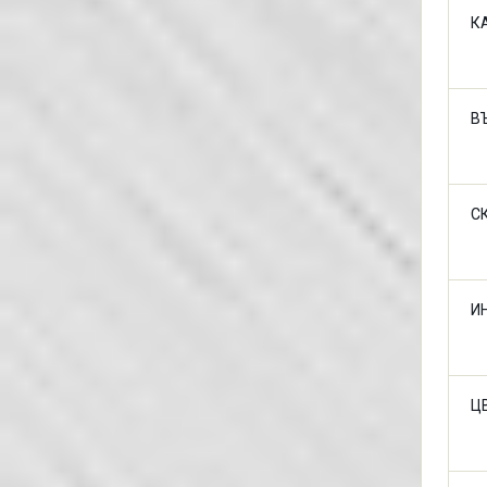
К
В
С
И
Ц