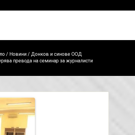
ло
/
Новини
/ Донков и синове ООД
урява превода на семинар за журналисти