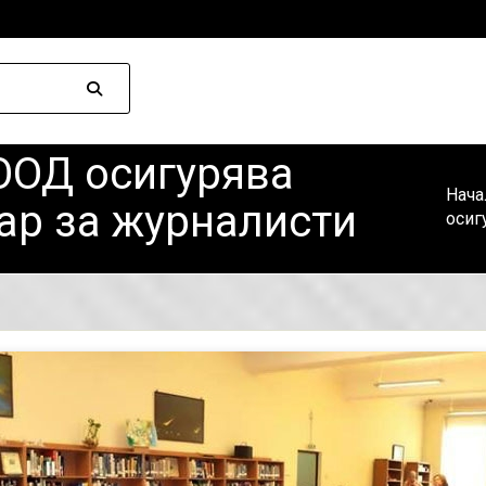
ООД осигурява
Нача
ар за журналисти
осиг