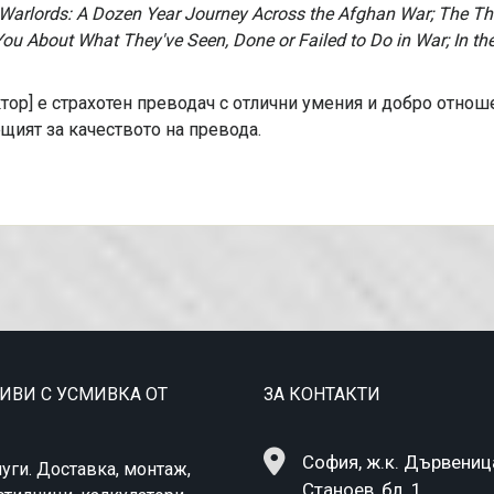
 Warlords: A Dozen Year Journey Across the Afghan War;
The Th
 You About What They've Seen, Done or Failed to Do in War; In 
ктор] е страхотен преводач с отлични умения и добро отнош
щият за качеството на превода.
ТИВИ С УСМИВКА ОТ
ЗА КОНТАКТИ
София, ж.к. Дървеница,
уги. Доставка, монтаж,
Станоев, бл. 1