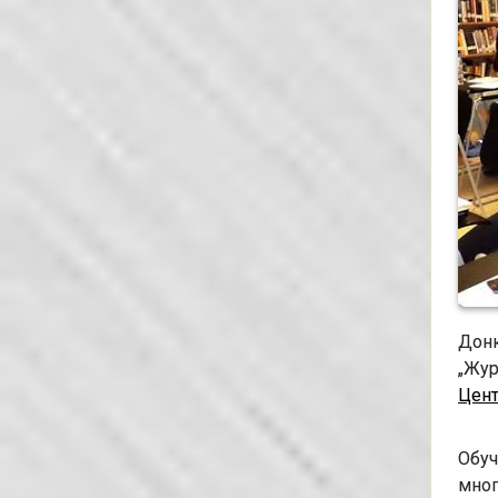
Донк
„Жур
Цент
Обуч
мног