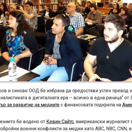
ов и синове ООД бе избрана да предостави устен превод 
налистиката в дигиталната ера – всичко в една раница“ от 3
ър за развитие на медиите
с финансовата подкрепа на
Аме
ението бе водено от
Кевин Сайтс
, американски журналист 
обройни военни конфликти за медии като ABC, NBC, CNN, и 