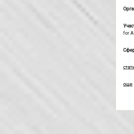
Орга
Учас
for 
Сфе
стат
още