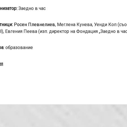
низатор:
Заедно в час
тници:
Росен Плевнелиев
, Меглена Кунева, Уенди Коп (съ
All), Евгения Пеева (изп. директор на Фондация „Заедно в ча
ра
: образование
ия