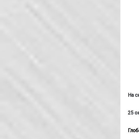
На с
25 о
Глоб