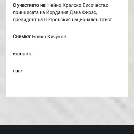
С участието на
: Нейно Кралско Височество
принцесата на Йордания Дана Фирас,
президент на Петренския национален тръст
Снимка:
Бойко Кичуков
интервю
още