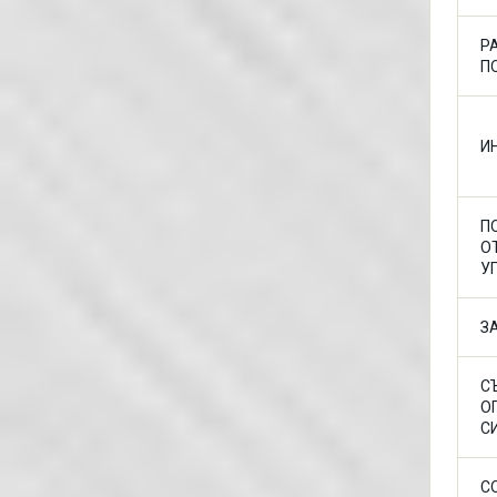
Р
П
И
П
О
У
З
С
О
С
С