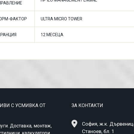
HP ILO MANAGEMENT ENGINE
ПРАВЛЕНИЕ
ОРМ-ФАКТОР
ULTRA MICRO TOWER
АРАНЦИЯ
12 МЕСЕЦА
ТИВИ С УСМИВКА ОТ
ЗА КОНТАКТИ
София, ж.к. Дървеница,
уги. Доставка, монтаж,
Станоев, бл. 1
стилници, калкулатори,