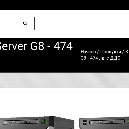
erver G8 - 474
Начало
/
Продукти
/
К
G8 - 474 лв. с ДДС