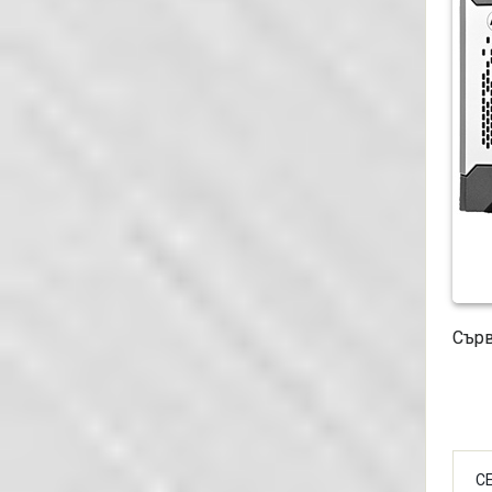
Сърв
С