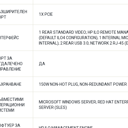
АЗШИРИТЕЛЕН
1X PCIE
ОРТ
1 REAR STANDARD VIDEO; HP ILO REMOTE MAN
НТЕРФЕЙС
(DEFAULT ILO4 CONFIGURATION); 1 INTERNAL MICR
INTERNAL); 2 REAR USB 3.0; NETWORK 2 RJ-45 
ОРТ ЗА
ТДАЛЕЧЕНО
ДА
ПРАВЛЕНИЕ
АХРАНВАНЕ
150W NON-HOT PLUG, NON-REDUNDANT POWER
ЪВМЕСТИМИ
MICROSOFT WINDOWS SERVER; RED HAT ENTERPR
ПЕРАЦИОННИ
SERVER (SLES)
ИСТЕМИ
ОФТУЕР ЗА