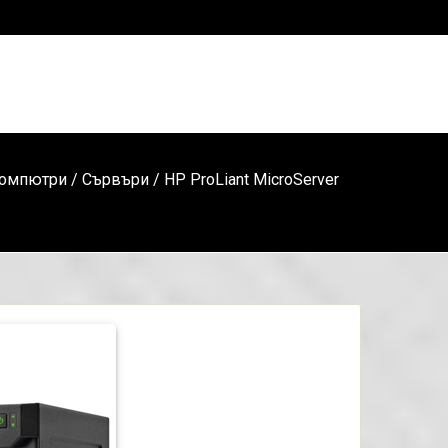
омпютри
/
Сървъри
/ HP ProLiant MicroServer