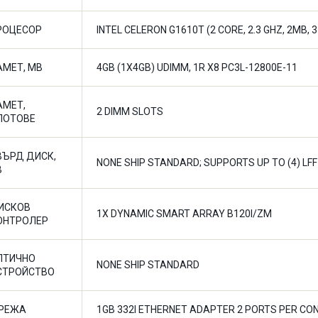
РОЦЕСОР
INTEL CELERON G1610T (2 CORE, 2.3 GHZ, 2MB, 
АМЕТ, MB
4GB (1X4GB) UDIMM, 1R X8 PC3L-12800E-11
АМЕТ,
2 DIMM SLOTS
ЛОТОВЕ
ВЪРД ДИСК,
NONE SHIP STANDARD; SUPPORTS UP TO (4) LF
B
ИСКОВ
1X DYNAMIC SMART ARRAY B120I/ZM
ОНТРОЛЕР
ПТИЧНО
NONE SHIP STANDARD
СТРОЙСТВО
РЕЖА
1GB 332I ETHERNET ADAPTER 2 PORTS PER CO