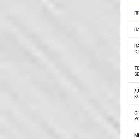
П
П
П
С
Т
G
Д
К
О
У
М