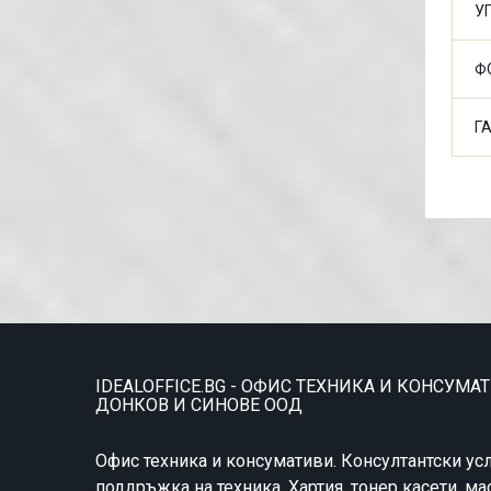
У
Ф
Г
IDEALOFFICE.BG - ОФИС ТЕХНИКА И КОНСУМА
ДОНКОВ И СИНОВЕ ООД
Офис техника и консумативи. Консултантски усл
поддръжка на техника. Хартия, тонер касети, ма