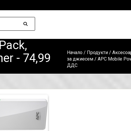
Pack,
Начало
/
Продукти
/
Аксесоа
r - 74,99
за джиесем
/ APC Mobile Pow
ДДС