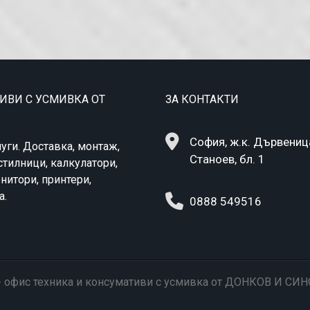
ТИВИ С УСМИВКА ОТ
ЗА КОНТАКТИ
София, ж.к. Дървеница,
уги. Доставка, монтаж,
Станоев, бл. 1
стилници, калкулатори,
нитори, принтери,
a.
0888 549516
bg - офис техника и консумативи с усмивка от ДОНКОВ И СИ