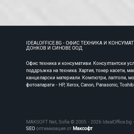
IDEALOFFICE.BG - ОФИС ТЕХНИКА И КОНСУМА
ДОНКОВ И СИНОВЕ ООД
Офис техника и консумативи. Консултантски усл
поддръжка на техника. Хартия, тонер касети, ма
канцеларски материали. Компютри, лаптопи, мо
фотоапарати - HP, Xerox, Canon, Panasonic, Toshib
MAKSOFT Net, Sofia © 2005 - 2026 IdealOffice.
SEO
оптимизация от
Максофт