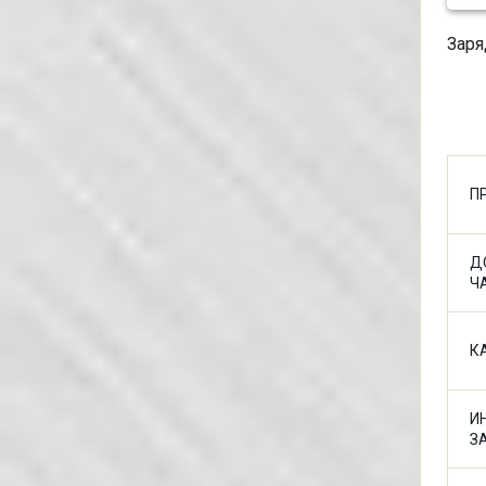
Заря
П
Д
Ч
К
И
З