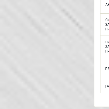
А
С
З
П
С
З
П
Б
Г