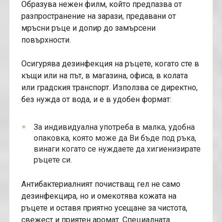
Образува нежен филм, който предпазва от
разпространение на зарази, предавани от
мръсни ръце и допир до замърсени
повърхности.
Осигурява дезинфекция на ръцете, когато сте в
къщи или на път, в магазина, офиса, в колата
или градския транспорт. Използва се директно,
без нужда от вода, и е в удобен формат:
За индивидуална употреба в малка, удобна
опаковка, която може да Ви бъде под ръка,
винаги когато се нуждаете да хигиенизирате
ръцете си.
Aнтибактериалният почистващ гел не само
дезинфекцира, но и омекотява кожата на
ръцете и оставя приятно усещане за чистота,
свежест и приятен аромат. Специалната