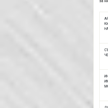
за н
А
К
Н
С
Ч
И
И
М
Д