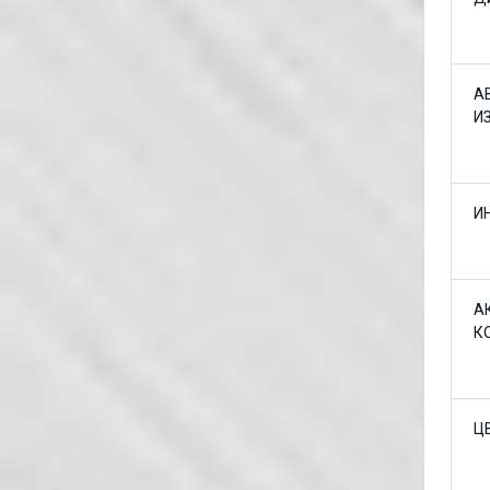
А
И
И
А
К
Ц