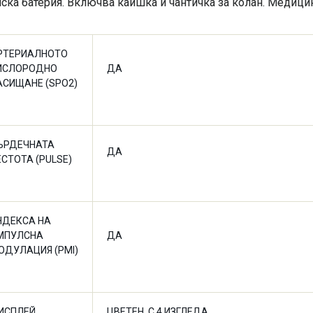
иска батерия. Включва каишка и чантичка за колан. Медици
РТЕРИАЛНОТО
ИСЛОРОДНО
ДА
АСИЩАНЕ (SPO2)
ЪРДЕЧНАТА
ДА
ЕСТОТА (PULSE)
НДЕКСА НА
МПУЛСНА
ДА
ОДУЛАЦИЯ (PMI)
ИСПЛЕЙ
ЦВЕТЕН, С 4 ИЗГЛЕДА