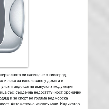
териалното си насищане с кислород,
о и леко за използване у дома и в
пулса и индекса на импулсна модулация
ица със: сърдечна недостатъчност, хронични
одящ и за спорт на голяма надморска
яркост. Автоматично изключване. Индикатор