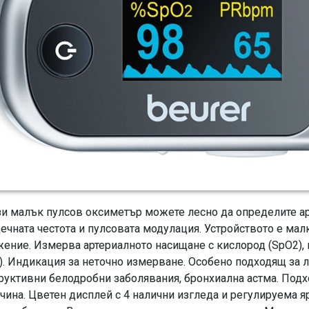
зи малък пулсов оксиметър можете лесно да определите ар
ечната честота и пулсовата модулация. Устройството е малк
ение. Измерва артериалното насищане с кислород (SpO2), 
). Индикация за неточно измерване. Особено подходящ за л
руктивни белодробни заболявания, бронхиална астма. Подх
чина. Цветен дисплей с 4 налични изгледа и регулируема 