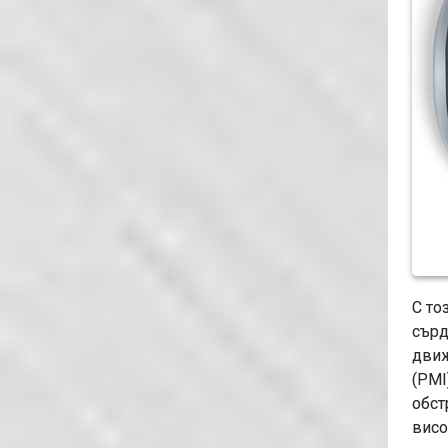
С то
сърд
движ
(PMI
обст
висо