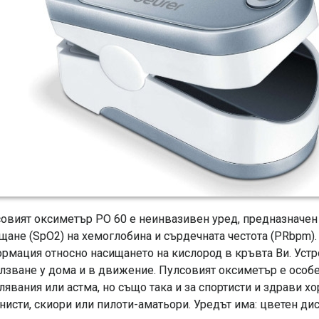
овият оксиметър РО 60 е неинвазивен уред, предназначен
щане (SpO2) на хемоглобина и сърдечната честота (PRbpm)
рмация относно насищането на кислород в кръвта Ви. Устро
лзване у дома и в движение. Пулсовият оксиметър е особе
лявания или астма, но също така и за спортисти и здрави хо
нисти, скиори или пилоти-аматьори. Уредът има: цветен ди