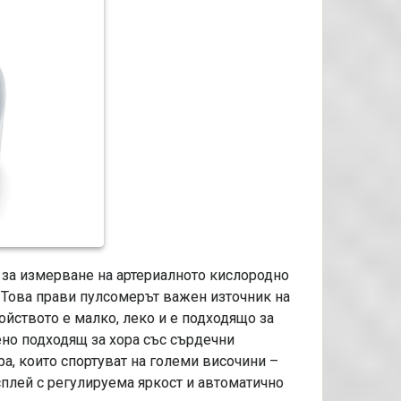
 за измерване на артериалното кислородно
. Това прави пулсомерът важен източник на
йството е малко, леко и е подходящо за
но подходящ за хора със сърдечни
ра, които спортуват на големи височини –
сплей с регулируема яркост и автоматично