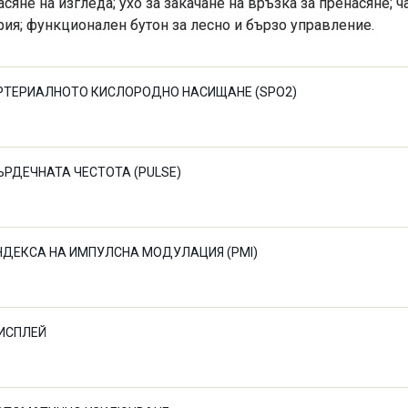
асяне на изгледа; ухо за закачане на връзка за пренасяне; 
рия; функционален бутон за лесно и бързо управление.
РТЕРИАЛНОТО КИСЛОРОДНО НАСИЩАНЕ (SPO2)
ЪРДЕЧНАТА ЧЕСТОТА (PULSE)
НДЕКСА НА ИМПУЛСНА МОДУЛАЦИЯ (PMI)
ИСПЛЕЙ