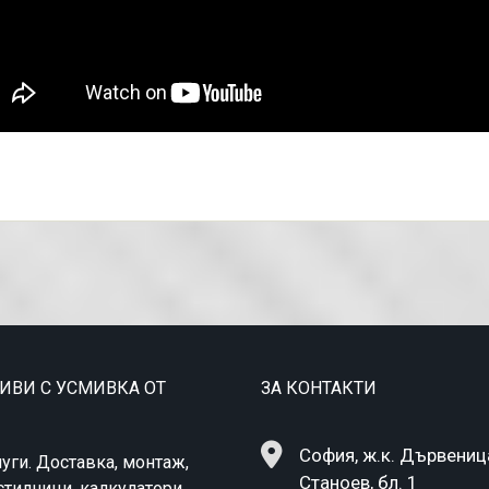
ТИВИ С УСМИВКА ОТ
ЗА КОНТАКТИ
София, ж.к. Дървеница,
уги. Доставка, монтаж,
Станоев, бл. 1
стилници, калкулатори,