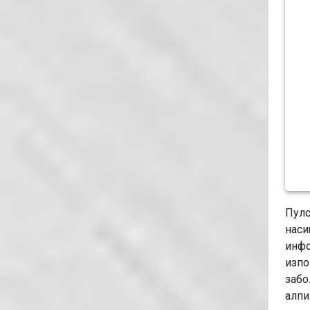
Пулс
наси
инфо
изпо
забо
алпи