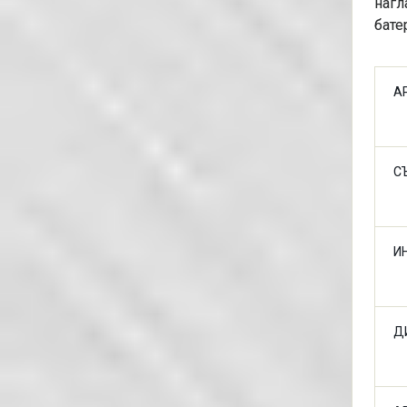
нагл
бате
А
С
И
Д