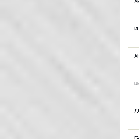
А
И
А
Ц
Д
Г