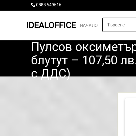
0888 549516
IDEALOFFICE
НАЧАЛО
Пулсов оксиметър
блутут – 107,50 лв
с ДДС)