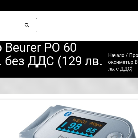
 Beurer PO 60
Начало
/
Про
. без ДДС (129 лв.
оксиметър Be
лв. с ДДС)