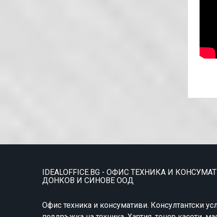
IDEALOFFICE.BG - ОФИС ТЕХНИКА И КОНСУМА
ДОНКОВ И СИНОВЕ ООД
Офис техника и консумативи. Консултантски усл
поддръжка на техника. Хартия, тонер касети, ма