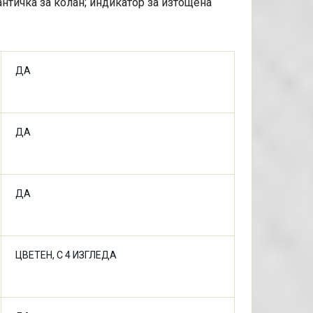
чантичка за колан; индикатор за изтощена
ДА
ДА
ДА
ЦВЕТЕН, С 4 ИЗГЛЕДА