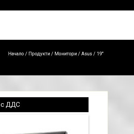
Начало
/
Продукти
/
Монитори
/
Asus
/ 19''
 с ДДС