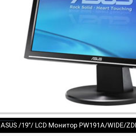
ASUS /19"/ LCD Монитор PW191A/WIDE/ZDB