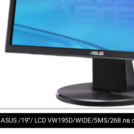
ASUS /19"/ LCD VW195D/WIDE/5MS/268 лв 