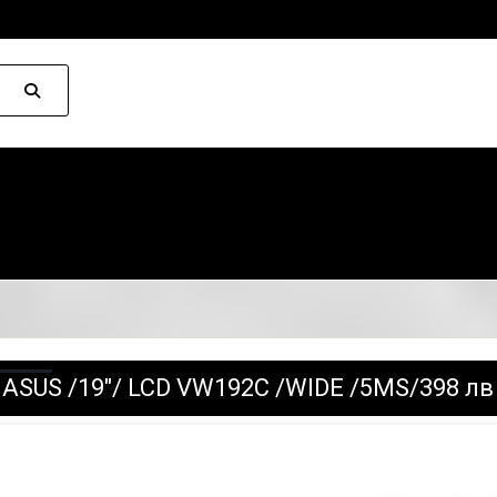
ASUS /19"/ LCD VW192C /WIDE /5MS/398 лв