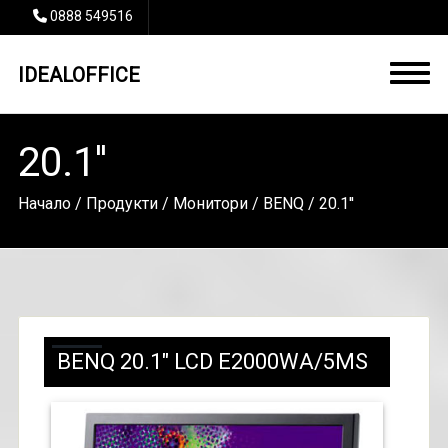
0888 549516
IDEALOFFICE
20.1''
Начало
/
Продукти
/
Монитори
/
BENQ
/ 20.1''
BENQ 20.1" LCD E2000WA/5MS