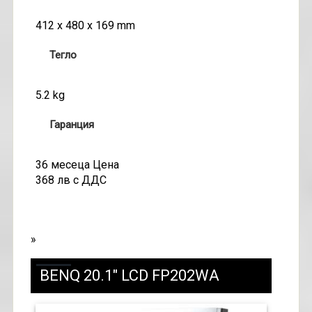
412 x 480 x 169 mm
Тегло
5.2 kg
Гаранция
36 месеца Цена
368 лв с ДДС
»
BENQ 20.1" LCD FP202WA