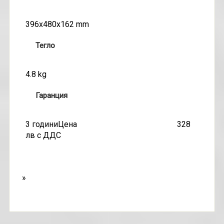
396x480x162 mm
Тегло
4.8 kg
Гаранция
3 годиниЦена 328
лв с ДДС
»