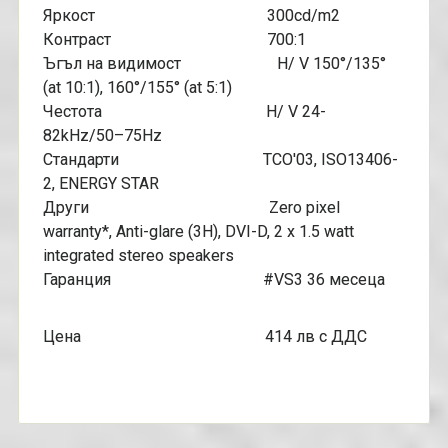
Яркост 300cd/m2
Контраст 700:1
Ъгъл на видимост H/ V 150°/135°
(at 10:1), 160°/155° (at 5:1)
Честота H/ V 24-
82kHz/50–75Hz
Стандарти TCO'03, ISO13406-
2, ENERGY STAR
Други Zero pixel
warranty*, Anti-glare (3H), DVI-D, 2 x 1.5 watt
integrated stereo speakers
Гаранция #VS3 36 месеца
Цена 414 лв с ДДС