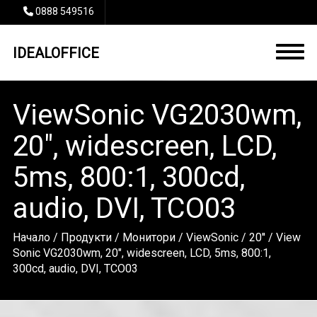
0888 549516
IDEALOFFICE
ViewSonic VG2030wm,
20", widescreen, LCD,
5ms, 800:1, 300cd,
audio, DVI, TCO03
Начало
/
Продукти
/
Монитори
/
ViewSonic
/
20''
/ View
Sonic VG2030wm, 20", widescreen, LCD, 5ms, 800:1,
300cd, audio, DVI, TCO03