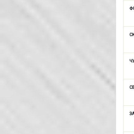
Ф
С
Ч
С
З