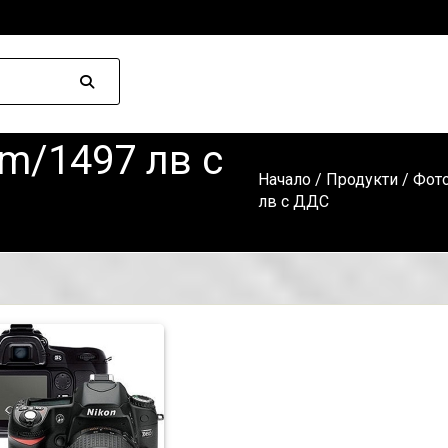
m/1497 лв с
Начало
/
Продукти
/
Фото
лв с ДДС