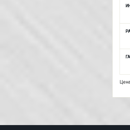
И
Р
Г
Це