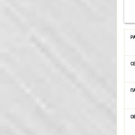
Р
С
П
О