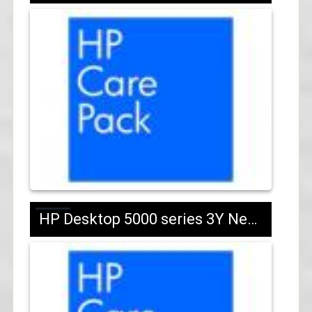
HP Desktop 5000 series 3Y Next Day Onsite Response/HW Support/UE379E/45 лв с ДДС