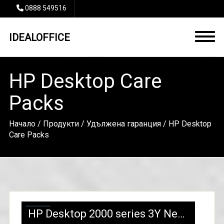
0888 549516
IDEALOFFICE
HP Desktop Care
Packs
Начало
/
Продукти
/
Удължена гаранция
/ HP Desktop
Care Packs
HP Desktop 2000 series 3Y Next Day Onsite Response/HW Support/UE321E/88 лв с ДДС