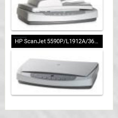
HP ScanJet 5590P/L1912A/361 лв с ДДС