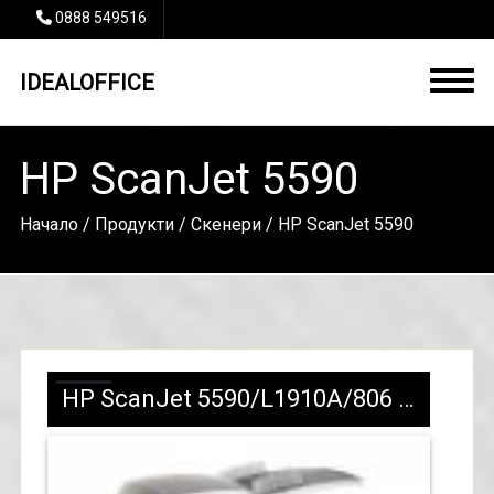
0888 549516
IDEALOFFICE
HP ScanJet 5590
Начало
/
Продукти
/
Скенери
/ HP ScanJet 5590
HP ScanJet 5590/L1910A/806 лв с ДДС