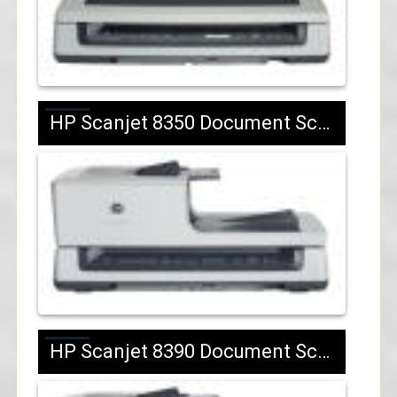
HP Scanjet 8350 Document Scanner/L1961A/2667 лв с ДДС
HP Scanjet 8390 Document Scanner/L1962A/3552 лв с ДДС