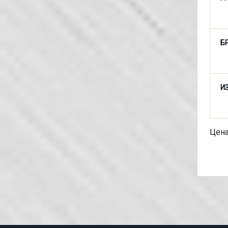
Б
И
Це