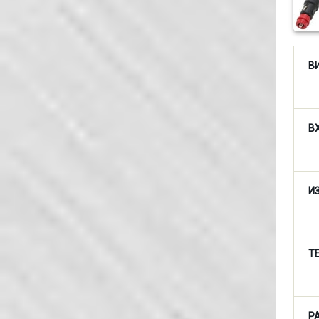
В
В
И
Т
Р