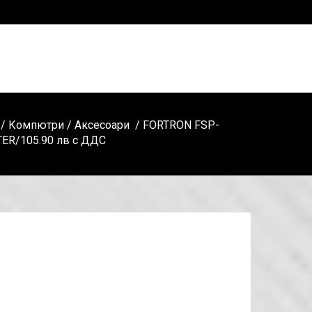
/
Компютри
/
Аксесоари
/ FORTRON FSP-
ER/105.90 лв с ДДС