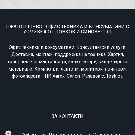
IDEALOFFICE.BG - ОФИС ТЕХНИКА И КОНСУМАТИВИ С
УСМИВКА ОТ ДОНКОВ И СИНОВЕ ООД
Офис техника и консумативи. Консултантски услуги.
Доставка, монтаж, поддръжка на техника. Хартия,
тонер касети, мастилници, калкулатори, канцеларски
материали. Компютри, лаптопи, монитори, принтери,
фотоапарати - HP, Xerox, Canon, Panasonic, Toshiba.
ЗА КОНТАКТИ
София, ж.к. Дървеница, ул. Тр. Станоев, бл. 1