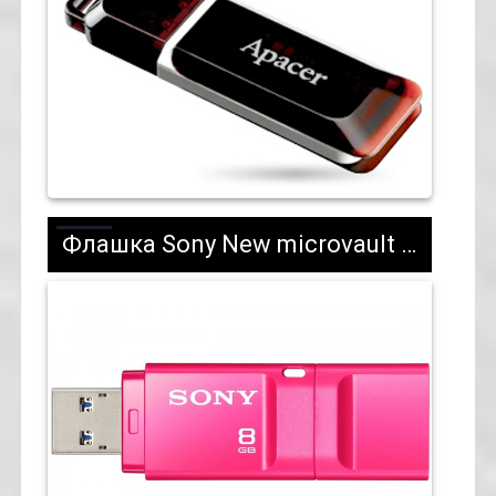
Флашка Sony New microvault 8GB Click pink USB 3.0 - 11,99 лв. с ДДС