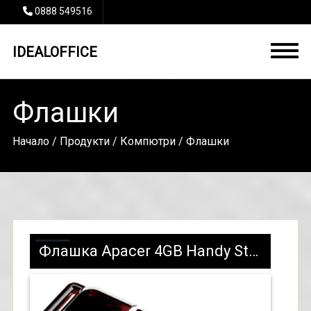
0888 549516
IDEALOFFICE
Флашки
Начало
/
Продукти
/
Компютри
/ Флашки
Флашка Apacer 4GB Handy Steno AH321 - USB 2.0 - 8,52 лв. с ДДС