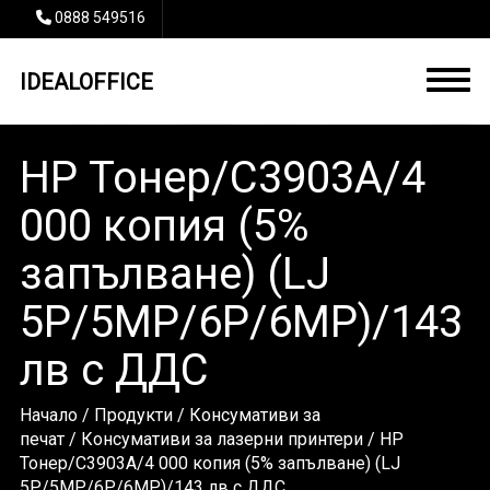
0888 549516
IDEALOFFICE
HP Тонер/C3903A/4
000 копия (5%
запълване) (LJ
5P/5MP/6P/6MP)/143
лв с ДДС
Начало
/
Продукти
/
Консумативи за
печат
/
Консумативи за лазерни принтери
/ HP
Тонер/C3903A/4 000 копия (5% запълване) (LJ
5P/5MP/6P/6MP)/143 лв с ДДС