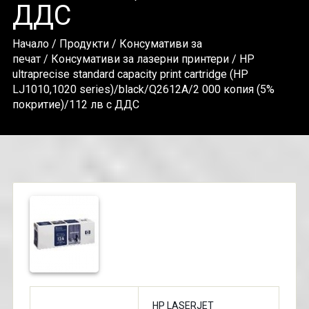
ДДС
Начало
/
Продукти
/
Консумативи за
печат
/
Консумативи за лазерни принтери
/ HP
ultraprecise standard capacity print cartridge (HP
LJ1010,1020 series)/black/Q2612A/2 000 кoпия (5%
покритие)/112 лв с ДДС
HP LASERJET