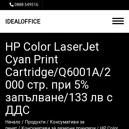
0888 549516
IDEALOFFICE
HP Color LaserJet
Cyan Print
Cartridge/Q6001A/2
000 стр. при 5%
запълване/133 лв с
ДДС
Начало
/
Продукти
/
Консумативи за
печат
/
Консумативи за лазерни принтери
/ HP Color