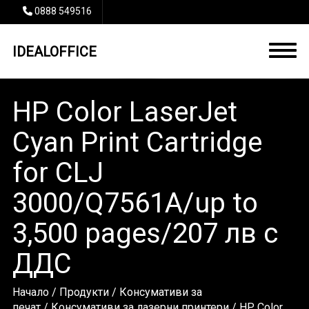
0888 549516
IDEALOFFICE
HP Color LaserJet
Cyan Print Cartridge
for CLJ
3000/Q7561A/up to
3,500 pages/207 лв с
ДДС
Начало
/
Продукти
/
Консумативи за
печат
/
Консумативи за лазерни принтери
/ HP Color