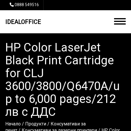
0888 549516
IDEALOFFICE
HP Color LaserJet
Black Print Cartridge
for CLJ
3600/3800/Q6470A/u
p to 6,000 pages/212
лв с ДДС
Начало
/
Продукти
/
Консумативи за
печат
/
Консумативи за лазерни принтери
/ HP Color