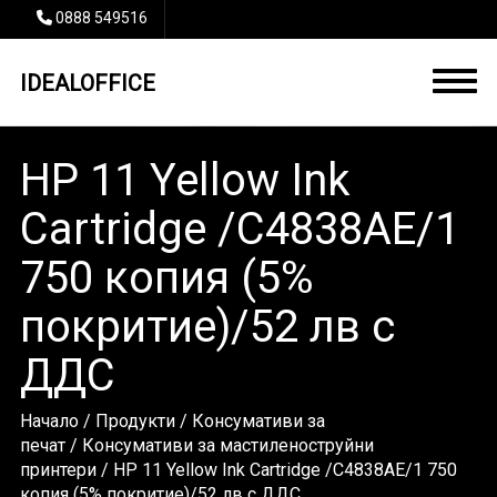
0888 549516
IDEALOFFICE
HP 11 Yellow Ink
Cartridge /C4838AE/1
750 копия (5%
покритие)/52 лв с
ДДС
Начало
/
Продукти
/
Консумативи за
печат
/
Консумативи за мастиленоструйни
принтери
/ HP 11 Yellow Ink Cartridge /C4838AE/1 750
копия (5% покритие)/52 лв с ДДС