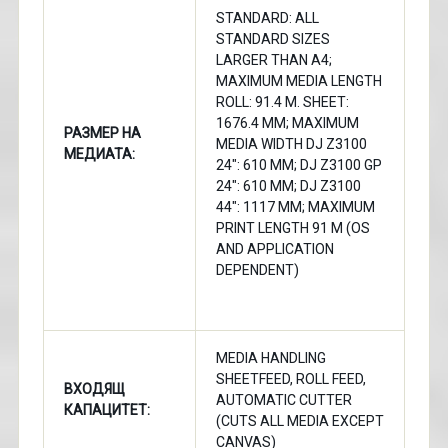
STANDARD: ALL
STANDARD SIZES
LARGER THAN A4;
MAXIMUM MEDIA LENGTH
ROLL: 91.4 M. SHEET:
1676.4 MM; MAXIMUM
РАЗМЕР НА
MEDIA WIDTH DJ Z3100
МЕДИАТА:
24": 610 MM; DJ Z3100 GP
24": 610 MM; DJ Z3100
44": 1117 MM; MAXIMUM
PRINT LENGTH 91 M (OS
AND APPLICATION
DEPENDENT)
MEDIA HANDLING
SHEETFEED, ROLL FEED,
ВХОДЯЩ
AUTOMATIC CUTTER
КАПАЦИТЕТ:
(CUTS ALL MEDIA EXCEPT
CANVAS)