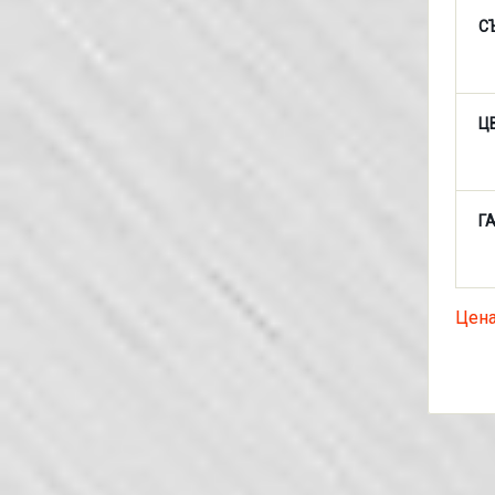
С
Ц
Г
Цена