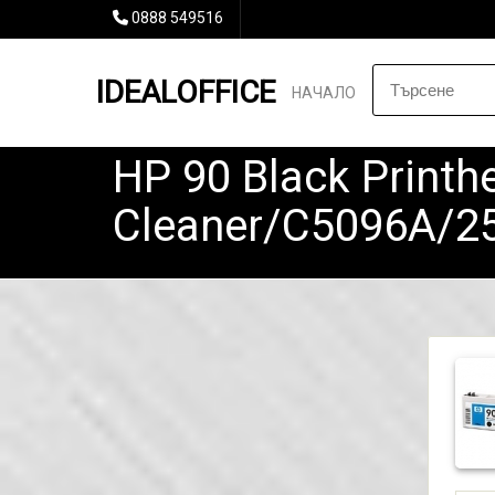
0888 549516
IDEALOFFICE
НАЧАЛО
HP 90 Black Printh
Cleaner/C5096A/2