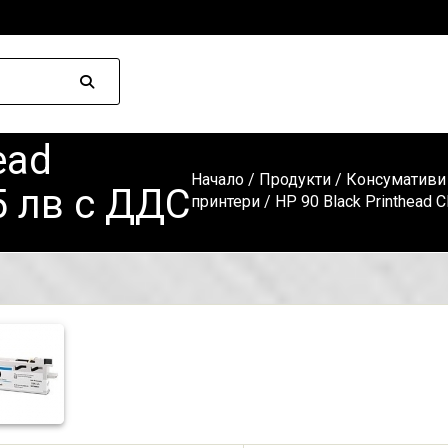
ead
Начало
/
Продукти
/
Консумативи 
5 лв с ДДС
принтери
/ HP 90 Black Printhead