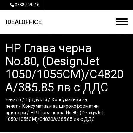
0888 549516
IDEALOFFICE
HP Глава черна
No.80, (DesignJet
1050/1055CM)/C4820
A/385.85 лв с ДДС
Начало
/
Продукти
/
Консумативи за
печат
/
Консумативи за широкоформатни
принтери
/ HP Глава черна No.80, (DesignJet
1050/1055CM)/C4820A/385.85 лв с ДДС