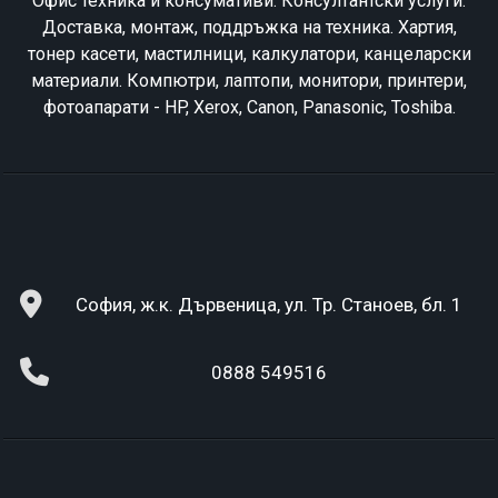
Офис техника и консумативи. Консултантски услуги.
Доставка, монтаж, поддръжка на техника. Хартия,
тонер касети, мастилници, калкулатори, канцеларски
материали. Компютри, лаптопи, монитори, принтери,
фотоапарати - HP, Xerox, Canon, Panasonic, Toshiba.
София, ж.к. Дървеница, ул. Тр. Станоев, бл. 1
0888 549516