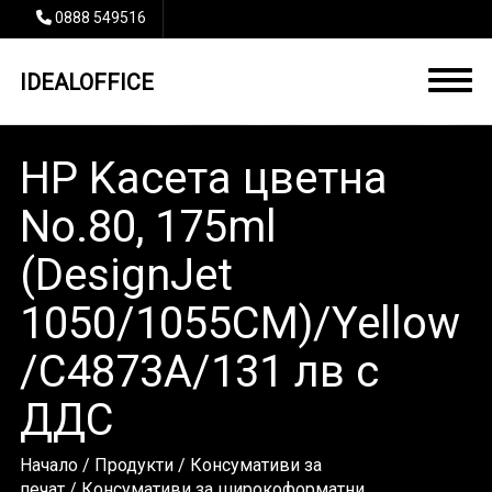
0888 549516
IDEALOFFICE
HP Kасета цветна
No.80, 175ml
(DesignJet
1050/1055CM)/Yellow
/C4873A/131 лв с
ДДС
Начало
/
Продукти
/
Консумативи за
печат
/
Консумативи за широкоформатни