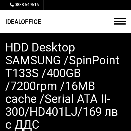
0888 549516
IDEALOFFICE
HDD Desktop
SAMSUNG /SpinPoint
T133S /400GB
/7200rpm /16MB
cache /Serial ATA II-
300/HD401LJ/169 лв
с ДДС