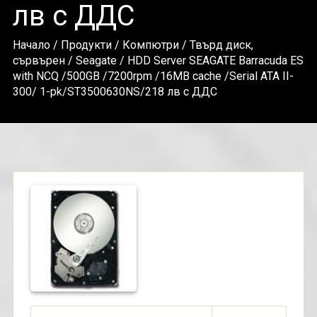
лв с ДДС
Начало
/
Продукти
/
Компютри
/
Твърд диск,
сървърен
/
Seagate
/ HDD Server SEAGATE Barracuda ES
with NCQ /500GB /7200rpm /16MB cache /Serial ATA II-
300/ 1-pk/ST3500630NS/218 лв с ДДС