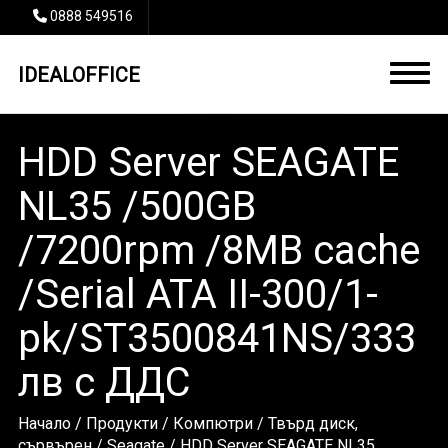
0888 549516
IDEALOFFICE
HDD Server SEAGATE
NL35 /500GB
/7200rpm /8MB cache
/Serial ATA II-300/1-
pk/ST3500841NS/333
лв с ДДС
Начало
/
Продукти
/
Компютри
/
Твърд диск,
сървърен
/
Seagate
/ HDD Server SEAGATE NL35