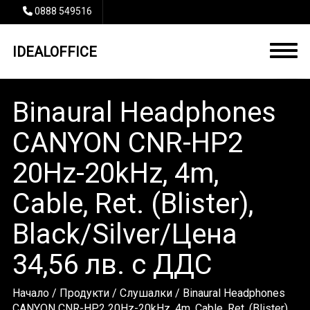
0888 549516
IDEALOFFICE
Binaural Headphones
CANYON CNR-HP2
20Hz-20kHz, 4m,
Cable, Ret. (Blister),
Black/Silver/Цена
34,56 лв. с ДДС
Начало
/
Продукти
/
Слушалки
/ Binaural Headphones
CANYON CNR-HP2 20Hz-20kHz, 4m, Cable, Ret. (Blister),