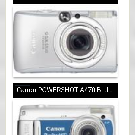
Canon POWERSHOT A470 BLUE/RED/GREEN/GREY/214 лв.с ДДС