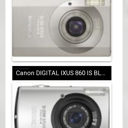
Canon DIGITAL IXUS 860 IS BLACK/SILVER/583 лв.с ДДС