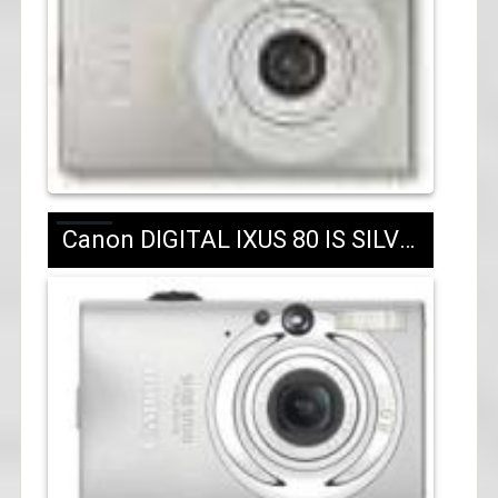
Canon DIGITAL IXUS 80 IS SILVER/CARAMEL/PINK/BROWN/437 лв. с ДДС