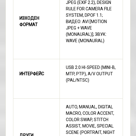
JPEG (EXIF 2.2), DESIGN
RULE FOR CAMERA FILE
SYSTEM, DPOF 1.1;
ИЗХОДЕН
ВИДЕО: AVI [MOTION
ФОРМАТ
JPEG + WAVE
(MONAURAL)]; ЗВУК:
WAVE (MONAURAL)
USB 2.0 HI-SPEED (MINI-B,
ИНТЕРФЕЙС
MTP, PTP), A/V OUTPUT
(PAL/NTSC)
AUTO, MANUAL, DIGITAL
MACRO, COLOR ACCENT,
COLOR SWAP, STITCH
ASSIST, MOVIE, SPECIAL
SCENE (PORTRAIT, NIGHT
ДРУГИ